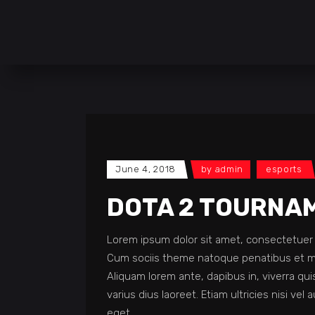
June 4, 2018
by
admin
esports
DOTA 2 TOURNA
Lorem ipsum dolor sit amet, consectetuer 
Cum sociis theme natoque penatibus et ma
Aliquam lorem ante, dapibus in, viverra quis
varius dius laoreet. Etiam ultricies nisi vel
eget.