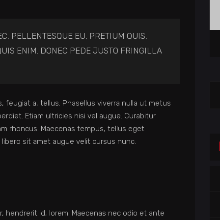
EC, PELLENTESQUE EU, PRETIUM QUIS,
UIS ENIM. DONEC PEDE JUSTO FRINGILLA
Se
for
, feugiat a, tellus. Phasellus viverra nulla ut metus
rdiet. Etiam ultricies nisi vel augue. Curabitur
Etiam rhoncus. Maecenas tempus, tellus eget
bero sit amet augue velit cursus nunc.
r, hendrerit id, lorem. Maecenas nec odio et ante