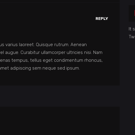
REPLY
It
Tw
tus varius laoreet. Quisque rutrum. Aenean
 vel augue. Curabitur ullamcorper ultricies nisi. Nam
ecenas tempus, tellus eget condimentum rhoncus,
amet adipiscing sem neque sed ipsum.