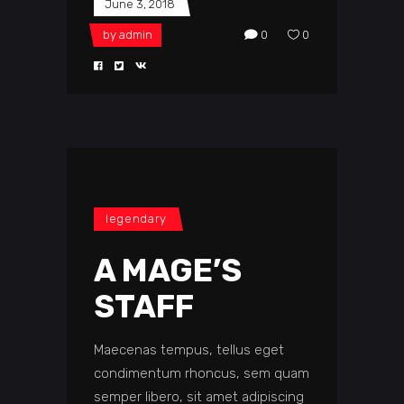
June 3, 2018
by
admin
0
0
legendary
A MAGE’S
STAFF
Maecenas tempus, tellus eget
condimentum rhoncus, sem quam
semper libero, sit amet adipiscing