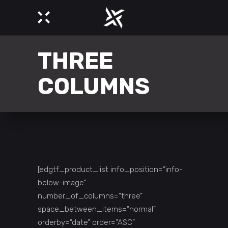
THREE
COLUMNS
[edgtf_product_list info_position=”info-
below-image”
number_of_columns=”three”
space_between_items=”normal”
orderby=”date” order=”ASC”