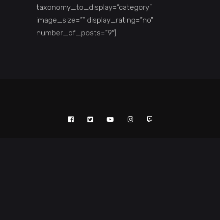
taxonomy_to_display=”category”
image_size=”” display_rating=”no”
number_of_posts=”9″]